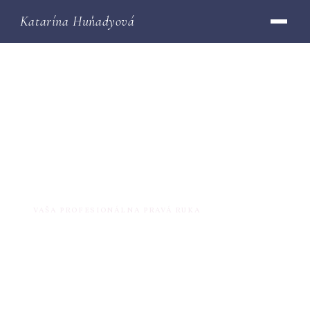
Katarína Huňadyová
Katarína Huňadyová
VAŠA PROFESIONÁLNA PRAVÁ RUKA