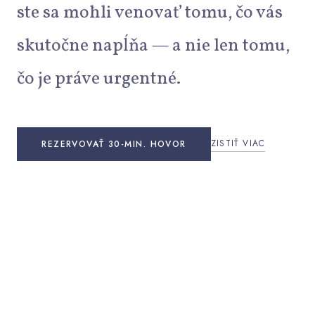
ste sa mohli venovať tomu, čo vás
skutočne napĺňa — a nie len tomu,
čo je práve urgentné.
ZISTIŤ VIAC
REZERVOVAŤ 30-MIN. HOVOR