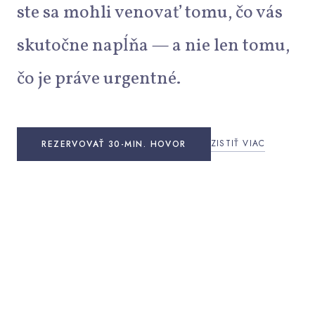
ste sa mohli venovať tomu, čo vás
skutočne napĺňa — a nie len tomu,
čo je práve urgentné.
ZISTIŤ VIAC
REZERVOVAŤ 30-MIN. HOVOR