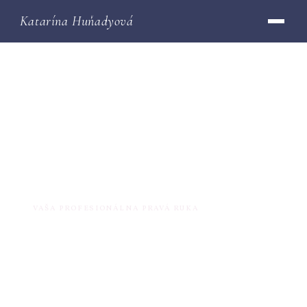
Katarína Huňadyová
Katarína Huňadyová
VAŠA PROFESIONÁLNA PRAVÁ RUKA