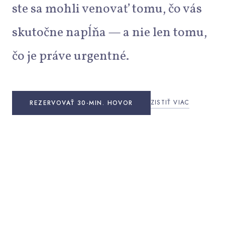
ste sa mohli venovať tomu, čo vás
skutočne napĺňa — a nie len tomu,
čo je práve urgentné.
ZISTIŤ VIAC
REZERVOVAŤ 30-MIN. HOVOR