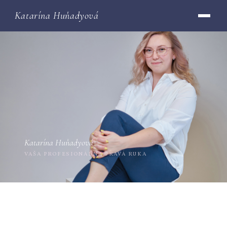
Katarína Huňadyová
Katarína Huňadyová
VAŠA PROFESIONÁLNA PRAVÁ RUKA