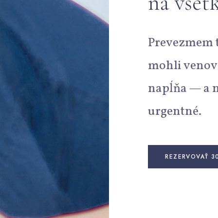
na všet
Prevezmem to
mohli venova
napĺňa — a n
urgentné.
REZERVOVAŤ 3