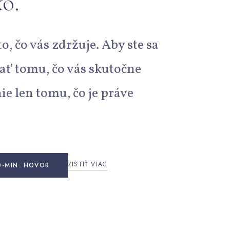
ko.
, čo vás zdržuje. Aby ste sa
ť tomu, čo vás skutočne
ie len tomu, čo je práve
ZISTIŤ VIAC
0-MIN. HOVOR