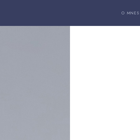
O MNE
S