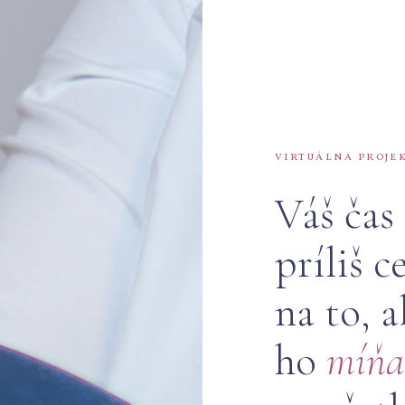
VIRTUÁLNA PROJE
Váš čas 
príliš c
na to, a
ho
míňa