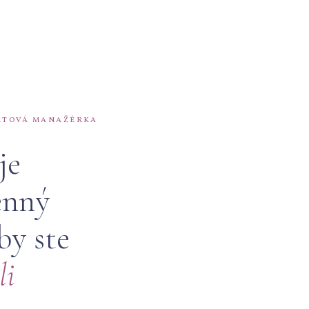
KTOVÁ MANAŽÉRKA
je
enný
by ste
li